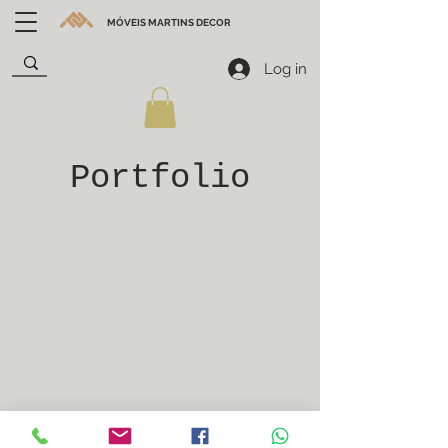
MÓVEIS MARTINS DECOR
Log in
Portfolio
​Av. Padre Waldo Ferreira Maciel, 171. Bairro Vila
Magalhães / Cruzilia - MG
+55 (35)99137-9220
/+55
(35)99137-
9220