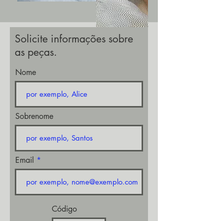
Solicite informações sobre
as peças.
Nome
Sobrenome
Email
Código