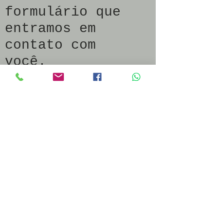
formulário qu
e
entramos em
contato com
você.
Nome
Sobrenome
Qual serviço o interessou?
Email